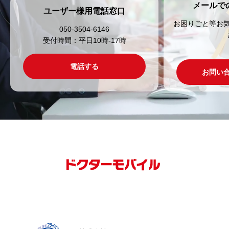
メールで
ユーザー様用電話窓口
お困りごと等お
050-3504-6146
受付時間：平日10時-17時
電話する
お問い