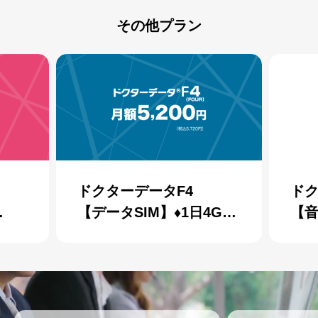
その他プラン
ドクターデータF4
ドク
【データSIM】♦︎1日4GB
【音
放題プ
月間120GB相当
1日